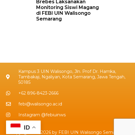
Brebes Laksanakan
Monitoring Siswi Magang
di FEBI UIN Walisongo
Semarang
Kampus 3 UIN Walisongo, Jln. Prof Dr. Hamka,
Tambakaji, Ngaliyan, Kota Semarang, Jawa Tengah,
50185
+62 896-8423-2666
febi@walisongo.ac.id
Instagram @febiuinws
ID
Copyrights © 2026 by FEBI UIN Walisongo Semarang