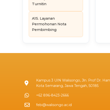
Turnitin
A15. Layanan
Permohonan Nota
Pembimbing
Kampus 3 UIN Walisongo, Jln. Prof Dr. Ham
Kota Semarang, Jawa Tengah, 50185
+62 896-8423-2666
febi@walisongo.ac.id