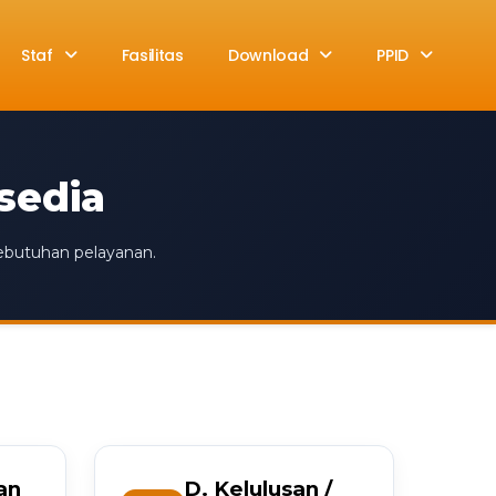
Staf
Fasilitas
Download
PPID
sedia
kebutuhan pelayanan.
an
D. Kelulusan /