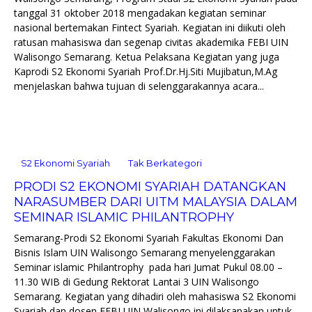
tanggal 31 oktober 2018 mengadakan kegiatan seminar
nasional bertemakan Fintect Syariah. Kegiatan ini diikuti oleh
ratusan mahasiswa dan segenap civitas akademika FEBI UIN
Walisongo Semarang. Ketua Pelaksana Kegiatan yang juga
Kaprodi S2 Ekonomi Syariah Prof.Dr.Hj.Siti Mujibatun,M.Ag
menjelaskan bahwa tujuan di selenggarakannya acara...
S2 Ekonomi Syariah
Tak Berkategori
PRODI S2 EKONOMI SYARIAH DATANGKAN
NARASUMBER DARI UITM MALAYSIA DALAM
SEMINAR ISLAMIC PHILANTROPHY
Semarang-Prodi S2 Ekonomi Syariah Fakultas Ekonomi Dan
Bisnis Islam UIN Walisongo Semarang menyelenggarakan
Seminar islamic Philantrophy pada hari Jumat Pukul 08.00 –
11.30 WIB di Gedung Rektorat Lantai 3 UIN Walisongo
Semarang. Kegiatan yang dihadiri oleh mahasiswa S2 Ekonomi
Syariah dan dosen FEBI UIN Walisongo ini dilaksanakan untuk