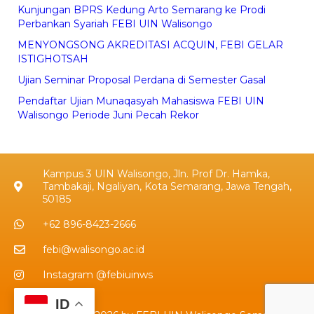
Kunjungan BPRS Kedung Arto Semarang ke Prodi
Perbankan Syariah FEBI UIN Walisongo
MENYONGSONG AKREDITASI ACQUIN, FEBI GELAR
ISTIGHOTSAH
Ujian Seminar Proposal Perdana di Semester Gasal
Pendaftar Ujian Munaqasyah Mahasiswa FEBI UIN
Walisongo Periode Juni Pecah Rekor
Kampus 3 UIN Walisongo, Jln. Prof Dr. Hamka,
Tambakaji, Ngaliyan, Kota Semarang, Jawa Tengah,
50185
+62 896-8423-2666
febi@walisongo.ac.id
Instagram @febiuinws
ID