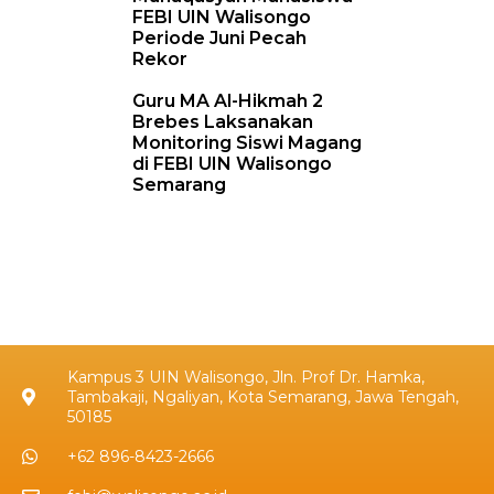
FEBI UIN Walisongo
Periode Juni Pecah
Rekor
Guru MA Al-Hikmah 2
Brebes Laksanakan
Monitoring Siswi Magang
di FEBI UIN Walisongo
Semarang
Kampus 3 UIN Walisongo, Jln. Prof Dr. Hamka,
Tambakaji, Ngaliyan, Kota Semarang, Jawa Tengah,
50185
+62 896-8423-2666