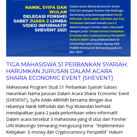
TIGA MAHASISWA S1 PERBANKAN SYARIAH;
HARUMKAN JURUSAN DALAM ACARA
SHARIA ECONOMIC EVENT (SHEVENT)
Mahasiswa Program Studi S1 Perbankan Syariah Sukses
Harumkan Nama Jurusan Dalam Acara Sharia Economic Event
(SHEVENT), Syifa Addin Alkhfidh bersama dengan dua
rekannya Nanik Mifrodah dan Puji Wulandari berhasil
mendapatkan juara 2 pada perlombaan video informatif.
Dalam acara tersebut 3 mahasiswa yang di utus dari Forshei
UIN Walisongo Semarang mengusung tema “Implementasi
Kebijakan E-money dan Cryptocurrency Perspektif Hukum