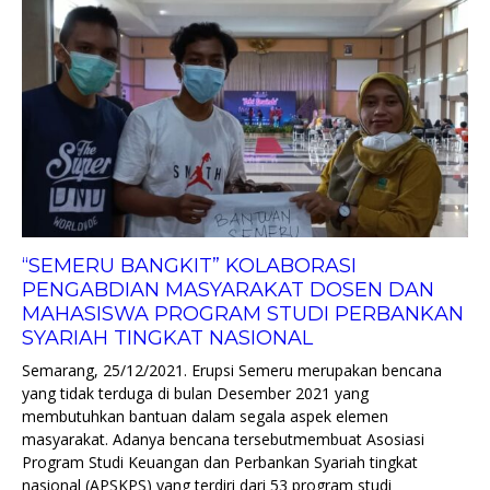
“SEMERU BANGKIT” KOLABORASI
PENGABDIAN MASYARAKAT DOSEN DAN
MAHASISWA PROGRAM STUDI PERBANKAN
SYARIAH TINGKAT NASIONAL
Semarang, 25/12/2021. Erupsi Semeru merupakan bencana
yang tidak terduga di bulan Desember 2021 yang
membutuhkan bantuan dalam segala aspek elemen
masyarakat. Adanya bencana tersebutmembuat Asosiasi
Program Studi Keuangan dan Perbankan Syariah tingkat
nasional (APSKPS) yang terdiri dari 53 program studi